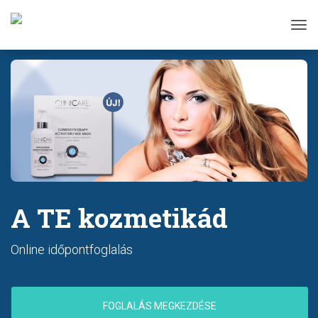
Tog
A TE kozmetikád
Online időpontfoglalás
FOGLALÁS MEGKEZDÉSE